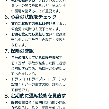
視界を確保する
：フロントガラスや
ミラーの曇りを取るなど、見えやす
い環境を整えることが重要です。
6. 心身の状態をチェック
疲れた状態での運転は避ける
：眠気
や疲労は判断力を低下させます。
お酒を飲んだら運転しない
：飲酒運
転は重大な事故を引き起こす原因と
なります。
7. 保険の確認
自分の加入している保険を理解す
る
：万が一事故が発生した際に適切
に対応するため、補償内容を確認し
ておきましょう。
ドラレコ（ドライブレコーダー）の
設置
：万が一の事故の際、証拠とし
て有効です。
8. 定期的に運転技術を見直す
経験を重ねる
：最初は短時間の運転
から慣らし、徐々に距離を伸ばしま