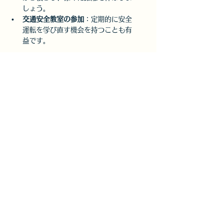
しょう。
交通安全教室の参加
：定期的に安全
運転を学び直す機会を持つことも有
益です。
最も重要なのは「慎重に運転すること」
と「責任を持つこと」です。交通事故は
一瞬で起こることがあるため、冷静な判
断と適切な行動を心がけましょう。
すべて表示
最新記事