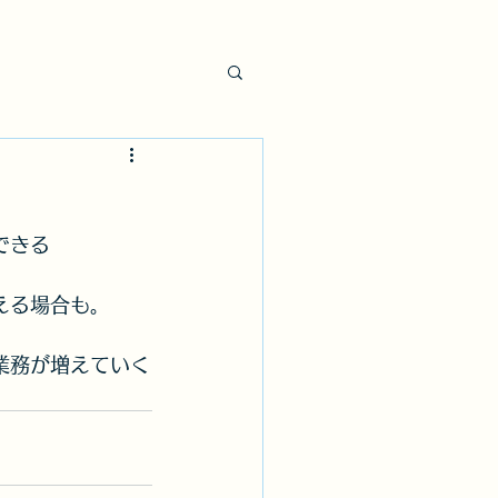
】
リンク
その他
できる
える場合も。
業務が増えていく