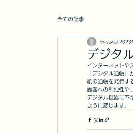
オフィスT＆H​株式会
全ての記事
th-sawai
2023
デジタ
インターネットや
「デシタル通帳」
紙の通帳を発行す
顧客への利便性や
デジタル機器に不
ように感じます。