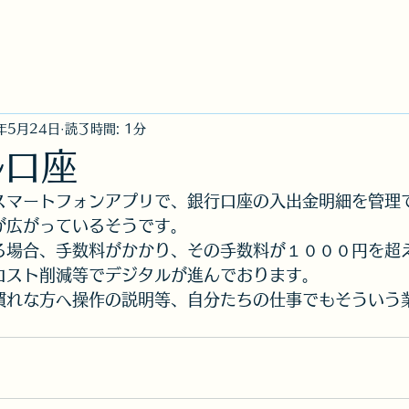
社
ニュース
事故のご連絡【損保ジャパン公式
年5月24日
読了時間: 1分
ル口座
スマートフォンアプリで、銀行口座の入出金明細を管理
が広がっているそうです。
る場合、手数料がかかり、その手数料が１０００円を超
コスト削減等でデジタルが進んでおります。
慣れな方へ操作の説明等、自分たちの仕事でもそういう