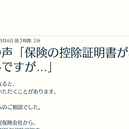
社
ニュース
事故のご連絡【損保ジャパン公式
3月4日
読了時間: 2分
の声「保険の控除証明書が
んですが…」
なると、
いただくことがあります。
らのご相談でした。
害保険会社から、