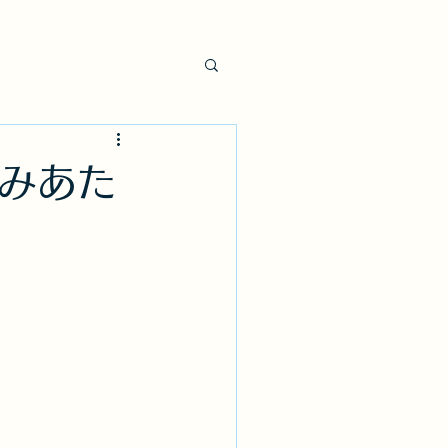
】
リンク
その他
みあた