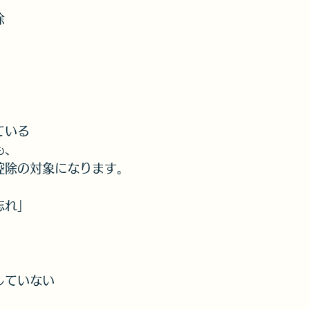
除
ている
も、
控除の対象になります。
忘れ」
していない